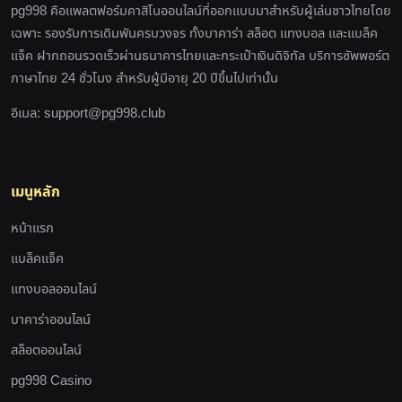
pg998 คือแพลตฟอร์มคาสิโนออนไลน์ที่ออกแบบมาสำหรับผู้เล่นชาวไทยโดย
เฉพาะ รองรับการเดิมพันครบวงจร ทั้งบาคาร่า สล็อต แทงบอล และแบล็ค
แจ็ค ฝากถอนรวดเร็วผ่านธนาคารไทยและกระเป๋าเงินดิจิทัล บริการซัพพอร์ต
ภาษาไทย 24 ชั่วโมง สำหรับผู้มีอายุ 20 ปีขึ้นไปเท่านั้น
อีเมล:
support@pg998.club
เมนูหลัก
หน้าแรก
แบล็คแจ็ค
แทงบอลออนไลน์
บาคาร่าออนไลน์
สล็อตออนไลน์
pg998 Casino